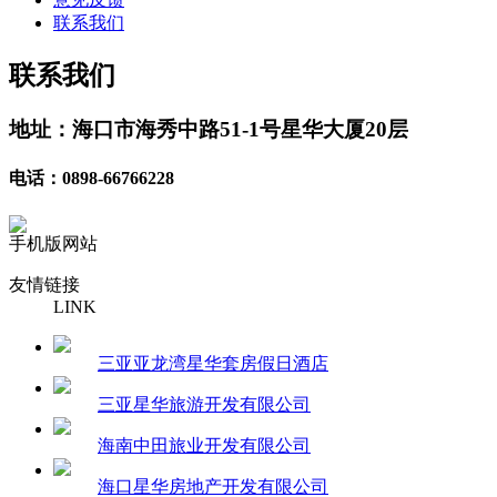
联系我们
联系我们
地址：海口市海秀中路51-1号星华大厦20层
电话：0898-66766228
手机版网站
友情链接
LINK
三亚亚龙湾星华套房假日酒店
三亚星华旅游开发有限公司
海南中田旅业开发有限公司
海口星华房地产开发有限公司