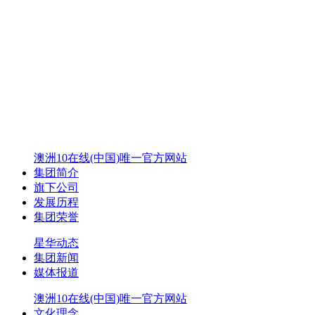
澳洲10在线(中国)唯一官方网站
集团简介
旗下公司
发展历程
集团荣誉
星华动态
集团新闻
媒体报道
澳洲10在线(中国)唯一官方网站
文化理念