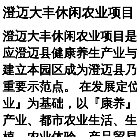
澄迈大丰休闲农业项目
澄迈大丰休闲农业项目是
应澄迈县健康养生产业与
建立本园区成为澄迈县乃
重要示范点。 在发展定
业』为基础，以『康养』
产业、都市农业生活、生