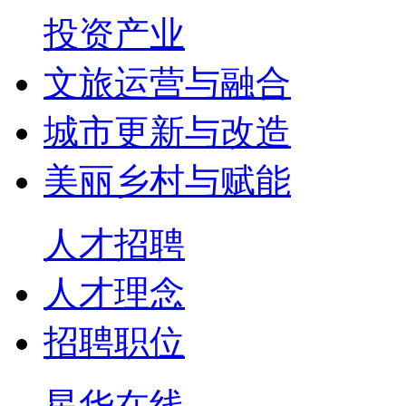
投资产业
文旅运营与融合
城市更新与改造
美丽乡村与赋能
人才招聘
人才理念
招聘职位
星华在线