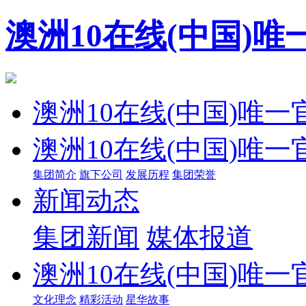
澳洲10在线(中国)
澳洲10在线(中国)唯
澳洲10在线(中国)唯
集团简介
旗下公司
发展历程
集团荣誉
新闻动态
集团新闻
媒体报道
澳洲10在线(中国)唯
文化理念
精彩活动
星华故事