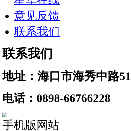
意见反馈
联系我们
联系我们
地址：海口市海秀中路51
电话：0898-66766228
手机版网站